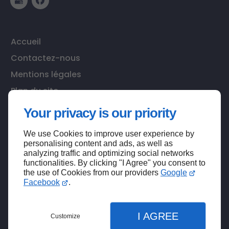
Accueil
Contactez-nous
Mentions légales
Plan du site
Your privacy is our priority
We use Cookies to improve user experience by
Haut de page
personalising content and ads, as well as
analyzing traffic and optimizing social networks
functionalities. By clicking "I Agree" you consent to
the use of Cookies from our providers
Google
Facebook
.
I AGREE
Customize