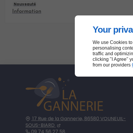
Nouveauté
Information
Your priva
We use Cookies to
personalising conte
traffic and optimizi
clicking "I Agree" 
from our providers
17 Rue de la Gannerie,
86580
VOUNEUIL-
SOUS-BIARD
09 74 56 27 58