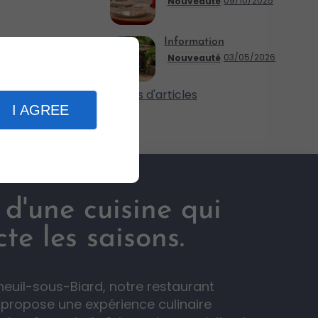
09/10/2025
Nouveauté
Information
03/05/2026
Nouveauté
Plus d'articles
I AGREE
 d'une cuisine qui
te les saisons.
neuil-sous-Biard, notre restaurant
l propose une expérience culinaire