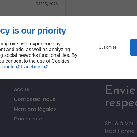
03/05/2026
cy is our priority
 improve user experience by
Customize
nt and ads, as well as analyzing
ng social networks functionalities. By
you consent to the use of Cookies
Google
Facebook
.
Envie
Accueil
Contactez-nous
respec
Mentions légales
Plan du site
Situé à Vou
traditionne